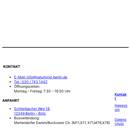
KONTAKT
E-Mail: info@naturkind-berlin.de
Tel.: 030 / 743 1442
Öffnungszeiten:
Montag – Freitag: 7:30 – 16:30 Uhr
Kontak
t
ANFAHRT
Impress
Schlierbacher Weg 18,
um
12349 Berlin – Britz
Busverbindung:
Datens
Mariendorfer Damm/Buckower Ch. (M11,X11, X71,M76,X76)
chutz